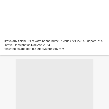
Bravo aux finicheurs et votre bonne humeur. Vous étiez 278 au départ...et à
l'arrive Liens photos Roc Asa 2023 :
ttps://photos.app.goo.gl/G5tbqM7ho6jSnyKQ6
https://photos.app.goo.gl/6oGaorqkrGPqv1aS8 Reglement_Roc_VTT
Inscription. https://www.helloasso.com/associations/asa-vtt-
tinqueux/evenements/roc-asa-vtt...