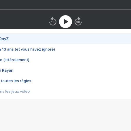
 DayZ
 a 13 ans (et vous l'avez ignoré)
e (littéralement)
im Rayan
 toutes les règles
s les jeux vidéo
us choquant de Rockstar ? - Le scandale BULLY
e plus moche de Steam
du RÊVE tourne au CAUCHEMAR