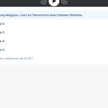
bey Maguire, c'est lui ! Rencontre avec Damien Witecka
e 6
e 5
e 4
e 3
s créatrices de la VF !
e 2
e 1
e Mektoub My Love arrive enfin ! Rencontre avec Shaïn Boumedine et Sal
i : après Toni en famille
elle réalise le bouleversant Dites lui que je l'aime