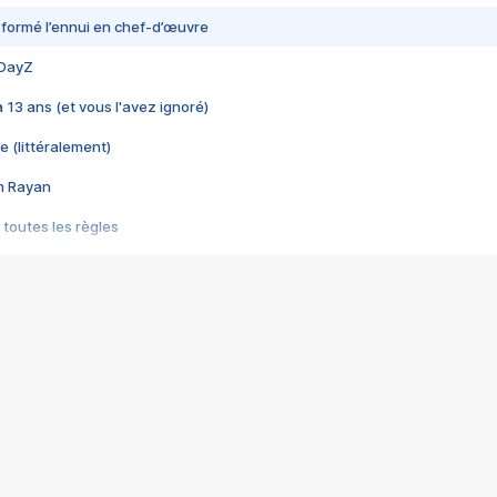
nsformé l’ennui en chef-d’œuvre
 DayZ
 a 13 ans (et vous l'avez ignoré)
e (littéralement)
im Rayan
 toutes les règles
s les jeux vidéo
us choquant de Rockstar ? - Le scandale BULLY
e plus moche de Steam
du RÊVE tourne au CAUCHEMAR
pendant 8 heures
it… à tort