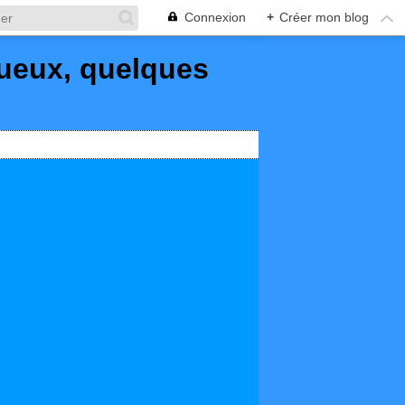
Connexion
+
Créer mon blog
queux, quelques