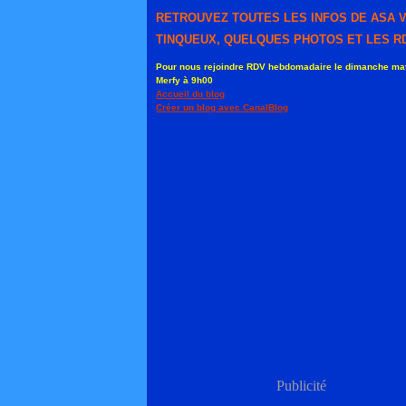
RETROUVEZ TOUTES LES INFOS DE ASA 
TINQUEUX, QUELQUES PHOTOS ET LES RD
Pour nous rejoindre RDV hebdomadaire le dimanche mat
Merfy à 9h00
Accueil du blog
Créer un blog avec CanalBlog
Publicité