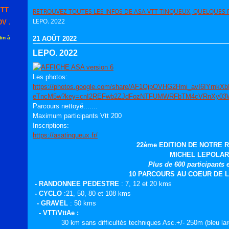
VTT
RETROUVEZ TOUTES LES INFOS DE ASA VTT TINQUEUX, QUELQUES P
LEPO. 2022
V .
in à
21 AOÛT 2022
LEPO. 2022
Les photos:
https://photos.google.com/share/AF1QipOVHG2Hmi_avI6IYrn
eTncM5w?key=cnI2REFwb2ZJdFozNTFUMWRFbTM4cVRnXy03
Parcours nettoyé.......
Maximum participants Vtt 200
Inscriptions:
https://asatinqueux.fr/
22ème EDITION DE NOTRE
MICHEL LEPOLA
Plus de 600 participants 
10 PARCOURS AU COEUR DE 
- RANDONNEE PEDESTRE
: 7, 12 et 20 kms
- CYCLO
:21, 50, 80 et 108 kms
- GRAVEL
: 50 kms
- VTT/VttAe
:
30 km sans difficultés techniques Asc.+/- 250m (bleu largeme