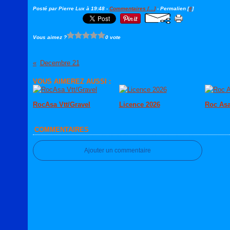
Posté par Pierre Lux à 19:48 -
Commentaires [
…
]
- Permalien [
#
]
Vous aimez ?
0 vote
Decembre 21
VOUS AIMEREZ AUSSI :
RocAsa Vtt/Gravel
Licence 2026
Roc Asa
COMMENTAIRES
Ajouter un commentaire