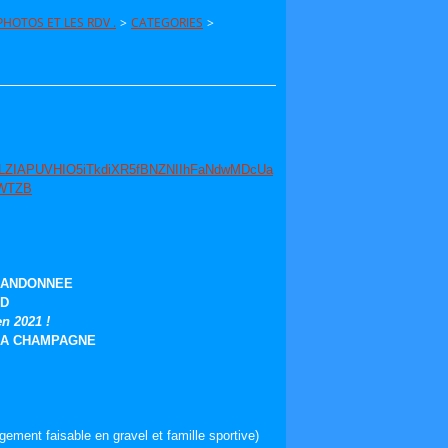
HOTOS ET LES RDV .
>
CATEGORIES
>
kXbLZIAPUVHIO5iTkdiXR5fBNZNIIhFaNdwMDcUa
WTZB
 RANDONNEE
RD
en 2021 !
LA CHAMPAGNE
nt faisable en gravel et famille sportive)