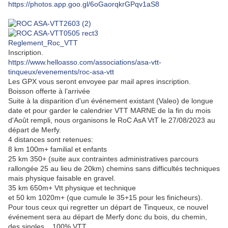
https://photos.app.goo.gl/6oGaorqkrGPqv1aS8
Reglement_Roc_VTT
Inscription.
https://www.helloasso.com/associations/asa-vtt-
tinqueux/evenements/roc-asa-vtt
Les GPX vous seront envoyee par mail apres inscription.
Boisson offerte à l’arrivée
Suite à la disparition d'un événement existant (Valeo) de longue
date et pour garder le calendrier VTT MARNE de la fin du mois
d'Août rempli, nous organisons le RoC AsA VtT le 27/08/2023 au
départ de Merfy.
4 distances sont retenues:
8 km 100m+ familial et enfants
25 km 350+ (suite aux contraintes administratives parcours
rallongée 25 au lieu de 20km) chemins sans difficultés techniques
mais physique faisable en gravel.
35 km 650m+ Vtt physique et technique
et 50 km 1020m+ (que cumule le 35+15 pour les finicheurs).
Pour tous ceux qui regretter un départ de Tinqueux, ce nouvel
événement sera au départ de Merfy donc du bois, du chemin,
des singles... 100% VTT.