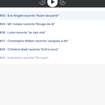
#30 : Eve Angeli raconte "Avant de partir"
#29 : MC Solaar raconte "Bouge de là"
28 : Lorie raconte "Je vais vite"
#27 : Christophe Willem raconte "Jacques a dit"
#26 : Chimène Badi raconte "Entre nous"
#25 : Indochine raconte "3e sexe"
#24 : Zaho raconte "C'est chelou"
#23 : Patrick Bruel raconte "Au café des délices"
#22 : Kyo raconte "Le chemin"
#21 : Nolwenn Leroy raconte "Cassé"
#20 : Patrick Hernandez raconte "Born to be alive"