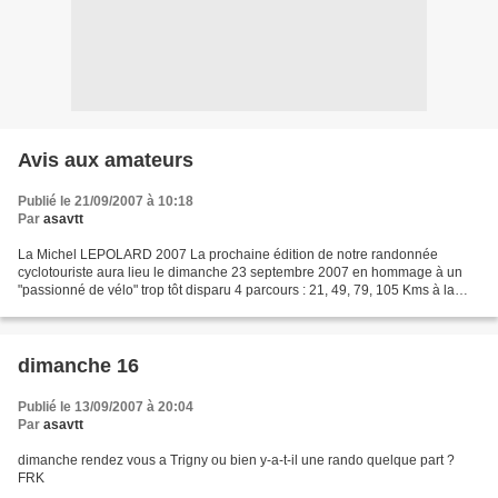
Avis aux amateurs
Publié le 21/09/2007 à 10:18
Par
asavtt
La Michel LEPOLARD 2007 La prochaine édition de notre randonnée
cyclotouriste aura lieu le dimanche 23 septembre 2007 en hommage à un
"passionné de vélo" trop tôt disparu 4 parcours : 21, 49, 79, 105 Kms à la
découverte de la Marne et de l'Aisne Départs...
dimanche 16
Publié le 13/09/2007 à 20:04
Par
asavtt
dimanche rendez vous a Trigny ou bien y-a-t-il une rando quelque part ?
FRK