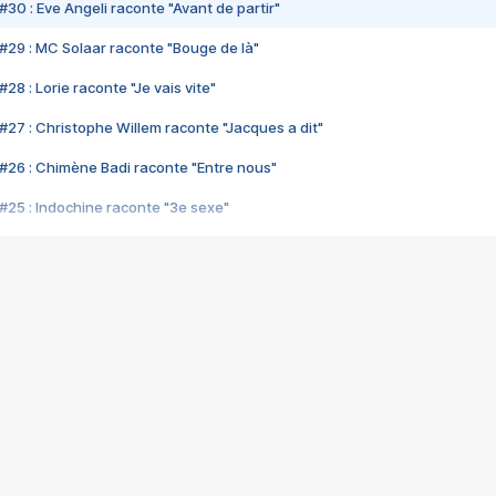
#30 : Eve Angeli raconte "Avant de partir"
#29 : MC Solaar raconte "Bouge de là"
28 : Lorie raconte "Je vais vite"
#27 : Christophe Willem raconte "Jacques a dit"
#26 : Chimène Badi raconte "Entre nous"
#25 : Indochine raconte "3e sexe"
#24 : Zaho raconte "C'est chelou"
#23 : Patrick Bruel raconte "Au café des délices"
#22 : Kyo raconte "Le chemin"
#21 : Nolwenn Leroy raconte "Cassé"
#20 : Patrick Hernandez raconte "Born to be alive"
#19 : Lorie raconte "Près de moi"
#18 : Michael Jones raconte "A nos actes manqués" (avec Jean-Jacque