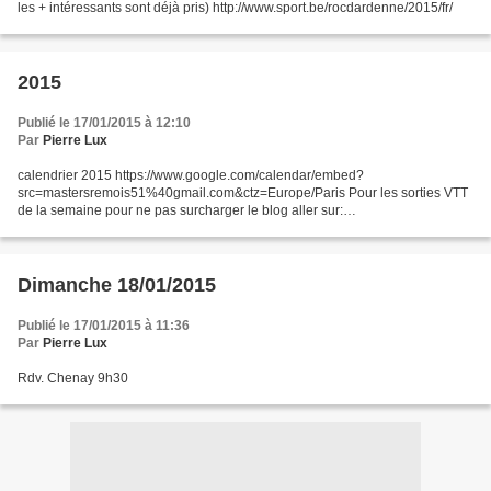
les + intéressants sont déjà pris) http://www.sport.be/rocdardenne/2015/fr/
2015
Publié le 17/01/2015 à 12:10
Par
Pierre Lux
calendrier 2015 https://www.google.com/calendar/embed?
src=mastersremois51%40gmail.com&ctz=Europe/Paris Pour les sorties VTT
de la semaine pour ne pas surcharger le blog aller sur:
http://vendangesmb51.canalblog.com/ et laisser vos commantaires .
Dimanche 18/01/2015
Publié le 17/01/2015 à 11:36
Par
Pierre Lux
Rdv. Chenay 9h30