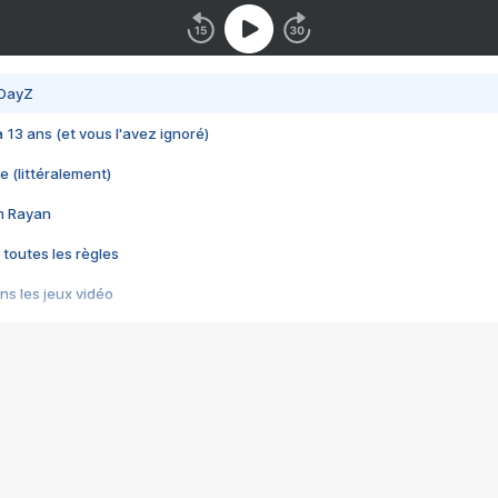
 DayZ
 a 13 ans (et vous l'avez ignoré)
e (littéralement)
im Rayan
 toutes les règles
s les jeux vidéo
us choquant de Rockstar ? - Le scandale BULLY
e plus moche de Steam
du RÊVE tourne au CAUCHEMAR
pendant 8 heures
it… à tort