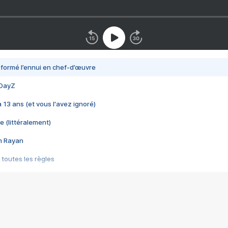
nsformé l’ennui en chef-d’œuvre
 DayZ
 a 13 ans (et vous l'avez ignoré)
e (littéralement)
im Rayan
 toutes les règles
s les jeux vidéo
us choquant de Rockstar ? - Le scandale BULLY
e plus moche de Steam