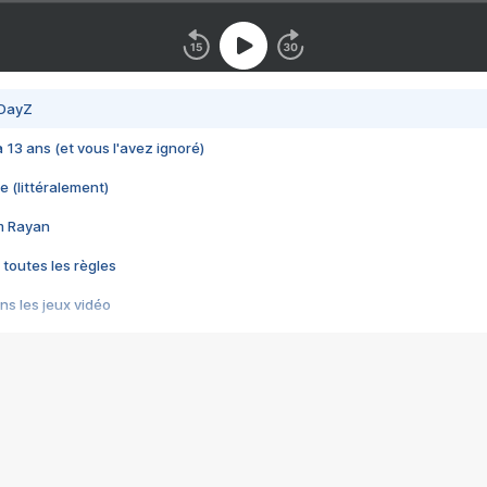
 DayZ
 a 13 ans (et vous l'avez ignoré)
e (littéralement)
im Rayan
 toutes les règles
s les jeux vidéo
us choquant de Rockstar ? - Le scandale BULLY
e plus moche de Steam
du RÊVE tourne au CAUCHEMAR
pendant 8 heures