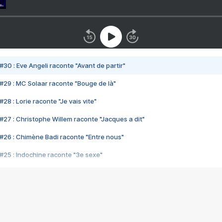
#30 : Eve Angeli raconte "Avant de partir"
#29 : MC Solaar raconte "Bouge de là"
28 : Lorie raconte "Je vais vite"
#27 : Christophe Willem raconte "Jacques a dit"
#26 : Chimène Badi raconte "Entre nous"
#25 : Indochine raconte "3e sexe"
#24 : Zaho raconte "C'est chelou"
#23 : Patrick Bruel raconte "Au café des délices"
#22 : Kyo raconte "Le chemin"