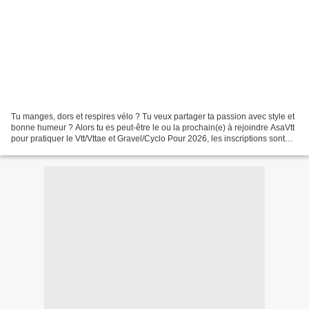
Tu manges, dors et respires vélo ? Tu veux partager ta passion avec style et
bonne humeur ? Alors tu es peut-être le ou la prochain(e) à rejoindre AsaVtt
pour pratiquer le Vtt/Vttae et Gravel/Cyclo Pour 2026, les inscriptions sont
ouvertes. • Vous pouvez...