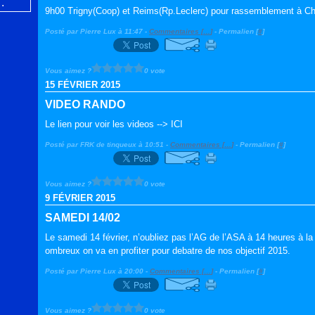
9h00 Trigny(Coop) et Reims(Rp.Leclerc) pour rassemblement à C
Posté par Pierre Lux à 11:47 -
Commentaires [
…
]
- Permalien [
#
]
Vous aimez ?
0 vote
15 FÉVRIER 2015
VIDEO RANDO
Le lien pour voir les videos --> ICI
Posté par FRK de tinqueux à 10:51 -
Commentaires [
…
]
- Permalien [
#
]
Vous aimez ?
0 vote
9 FÉVRIER 2015
SAMEDI 14/02
Le samedi 14 février, n’oubliez pas l’AG de l’ASA à 14 heures à 
ombreux on va en profiter pour debatre de nos objectif 2015.
Posté par Pierre Lux à 20:00 -
Commentaires [
…
]
- Permalien [
#
]
Vous aimez ?
0 vote