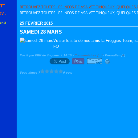
VTT
RETROUVEZ TOUTES LES INFOS DE ASA VTT TINQUEUX, QUELQUES P
RETROUVEZ TOUTES LES INFOS DE ASA VTT TINQUEUX, QUELQUES P
V .
in à
25 FÉVRIER 2015
SAMEDI 28 MARS
Vu sur le site de nos amis la Froggies Team, s
FO
Posté par FRK de tinqueux à 14:19 -
Commentaires [
…
]
- Permalien [
#
]
Vous aimez ?
0 vote