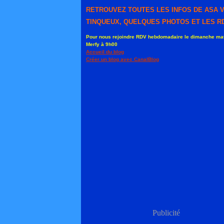
RETROUVEZ TOUTES LES INFOS DE ASA 
TINQUEUX, QUELQUES PHOTOS ET LES RD
Pour nous rejoindre RDV hebdomadaire le dimanche mat
Merfy à 9h00
Accueil du blog
Créer un blog avec CanalBlog
Publicité