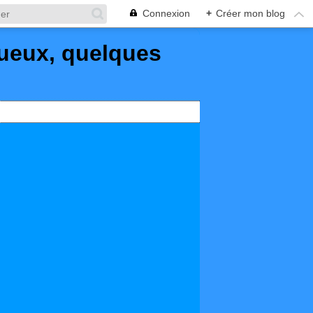
Connexion
+
Créer mon blog
queux, quelques