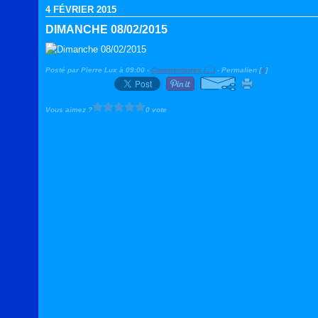
4 FÉVRIER 2015
DIMANCHE 08/02/2015
Posté par Pierre Lux à 09:00 -
Commentaires [
…
]
- Permalien [
#
]
Vous aimez ?
0 vote