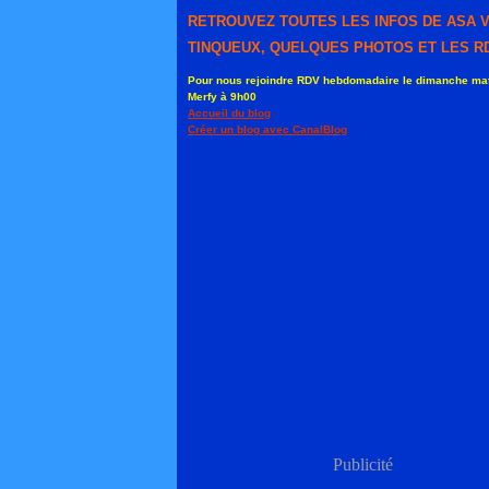
RETROUVEZ TOUTES LES INFOS DE ASA 
TINQUEUX, QUELQUES PHOTOS ET LES RD
Pour nous rejoindre RDV hebdomadaire le dimanche mat
Merfy à 9h00
Accueil du blog
Créer un blog avec CanalBlog
Publicité