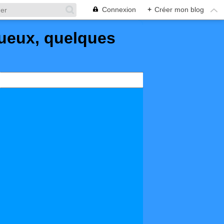
Connexion
+
Créer mon blog
queux, quelques