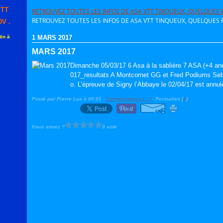
VTT
RETROUVEZ TOUTES LES INFOS DE ASA VTT TINQUEUX, QUELQUES P
RETROUVEZ TOUTES LES INFOS DE ASA VTT TINQUEUX, QUELQUES P
V .
in à
1 MARS 2017
MARS 2017
Dimanche 05/03/17 6 Asa à la sablière 7 ASA (+4 an
017_resultats A Montcornet GG et Fred Podiums Seb en
o. L’épreuve de Signy l’Abbaye le 02/04/17 est annul
Posté par Pierre Lux à 00:01 -
Commentaires [
…
]
- Permalien [
#
]
Vous aimez ?
0 vote