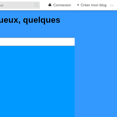
Connexion
+
Créer mon blog
queux, quelques