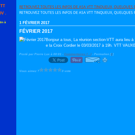
VTT
RETROUVEZ TOUTES LES INFOS DE ASA VTT TINQUEUX, QUELQUES P
RETROUVEZ TOUTES LES INFOS DE ASA VTT TINQUEUX, QUELQUES P
V .
in à
1 FÉVRIER 2017
FÉVRIER 2017
Bonjour a tous, La réunion section-VTT aura lieu 
e la Croix Cordier le 03/03/2017 à 19h. VTT VAUX
Posté par Pierre Lux à 00:01 -
Commentaires [
…
]
- Permalien [
#
]
Vous aimez ?
0 vote