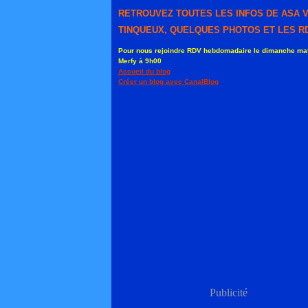
RETROUVEZ TOUTES LES INFOS DE ASA 
TINQUEUX, QUELQUES PHOTOS ET LES RD
Pour nous rejoindre RDV hebdomadaire le dimanche mat
Merfy à 9h00
Accueil du blog
Créer un blog avec CanalBlog
Publicité