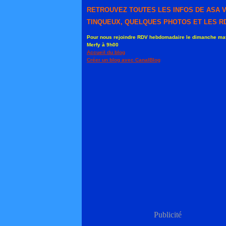
RETROUVEZ TOUTES LES INFOS DE ASA 
TINQUEUX, QUELQUES PHOTOS ET LES RD
Pour nous rejoindre RDV hebdomadaire le dimanche mat
Merfy à 9h00
Accueil du blog
Créer un blog avec CanalBlog
Publicité