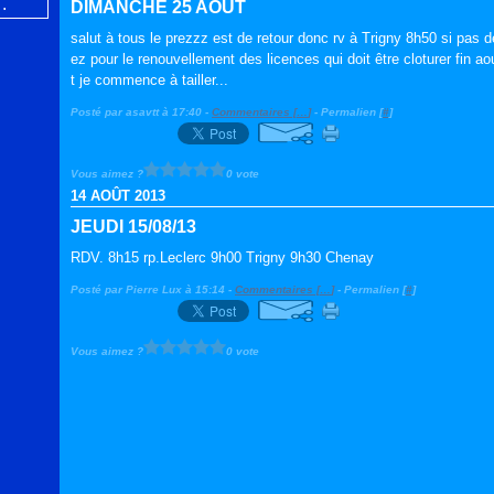
DIMANCHE 25 AOUT
salut à tous le prezzz est de retour donc rv à Trigny 8h50 si pa
ez pour le renouvellement des licences qui doit être cloturer fin aou
t je commence à tailler...
Posté par asavtt à 17:40 -
Commentaires [
…
]
- Permalien [
#
]
Vous aimez ?
0 vote
14 AOÛT 2013
JEUDI 15/08/13
RDV. 8h15 rp.Leclerc 9h00 Trigny 9h30 Chenay
Posté par Pierre Lux à 15:14 -
Commentaires [
…
]
- Permalien [
#
]
Vous aimez ?
0 vote