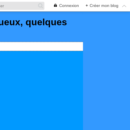
Connexion
+
Créer mon blog
queux, quelques