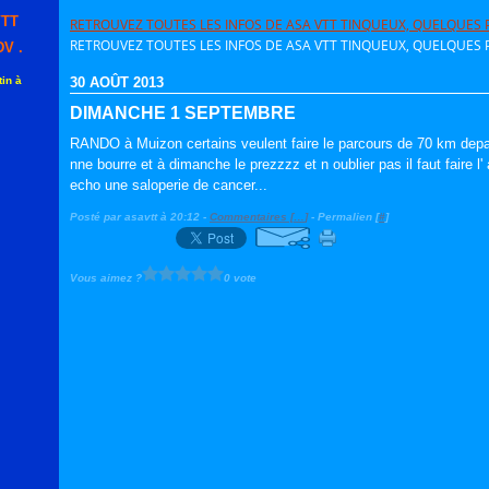
VTT
RETROUVEZ TOUTES LES INFOS DE ASA VTT TINQUEUX, QUELQUES P
RETROUVEZ TOUTES LES INFOS DE ASA VTT TINQUEUX, QUELQUES P
V .
in à
30 AOÛT 2013
DIMANCHE 1 SEPTEMBRE
RANDO à Muizon certains veulent faire le parcours de 70 km depar
nne bourre et à dimanche le prezzzz et n oublier pas il faut faire 
echo une saloperie de cancer...
Posté par asavtt à 20:12 -
Commentaires [
…
]
- Permalien [
#
]
Vous aimez ?
0 vote