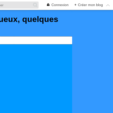
Connexion
+
Créer mon blog
queux, quelques