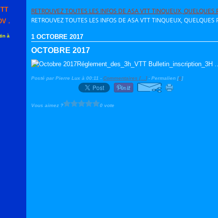
VTT
RETROUVEZ TOUTES LES INFOS DE ASA VTT TINQUEUX, QUELQUES P
RETROUVEZ TOUTES LES INFOS DE ASA VTT TINQUEUX, QUELQUES P
V .
in à
1 OCTOBRE 2017
OCTOBRE 2017
Réglement_des_3h_VTT Bulletin_inscription_3H .
Posté par Pierre Lux à 00:11 -
Commentaires [
…
]
- Permalien [
#
]
Vous aimez ?
0 vote