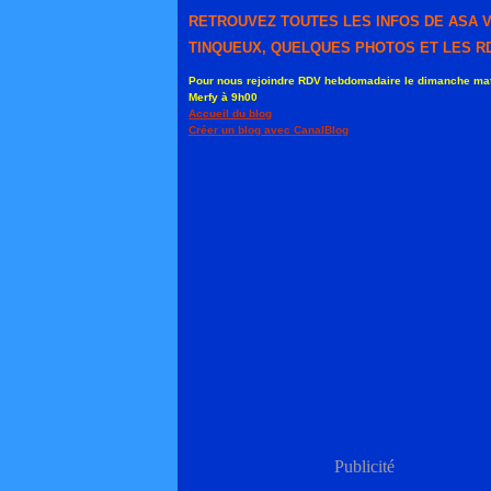
RETROUVEZ TOUTES LES INFOS DE ASA 
TINQUEUX, QUELQUES PHOTOS ET LES RD
Pour nous rejoindre RDV hebdomadaire le dimanche mat
Merfy à 9h00
Accueil du blog
Créer un blog avec CanalBlog
Publicité