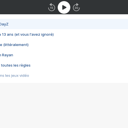
 DayZ
 a 13 ans (et vous l'avez ignoré)
e (littéralement)
im Rayan
 toutes les règles
s les jeux vidéo
us choquant de Rockstar ? - Le scandale BULLY
e plus moche de Steam
du RÊVE tourne au CAUCHEMAR
pendant 8 heures
it… à tort