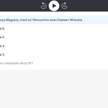
bey Maguire, c'est lui ! Rencontre avec Damien Witecka
e 6
e 5
e 4
e 3
s créatrices de la VF !
e 2
e 1
e Mektoub My Love arrive enfin ! Rencontre avec Shaïn Boumedine et Sal
i : après Toni en famille
elle réalise le bouleversant Dites lui que je l'aime