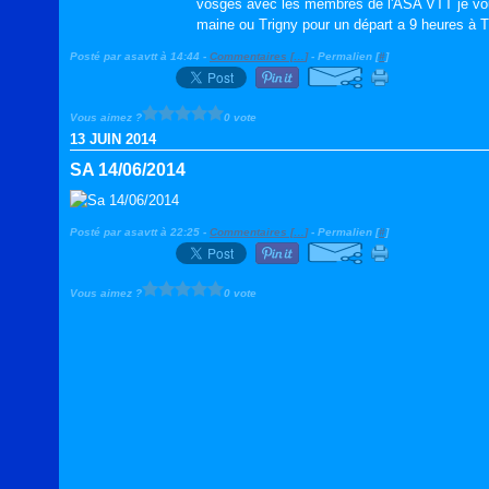
vosges avec les membres de l'ASA VTT je vou
maine ou Trigny pour un départ a 9 heures à T
Posté par asavtt à 14:44 -
Commentaires [
…
]
- Permalien [
#
]
Vous aimez ?
0 vote
13 JUIN 2014
SA 14/06/2014
Posté par asavtt à 22:25 -
Commentaires [
…
]
- Permalien [
#
]
Vous aimez ?
0 vote