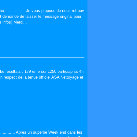
e................. Je vous propose de nous retrouv
st demande de laisser le message original pour
 infos) Merci...
rbe résultats : 179 eme sur 1250 particiapnts 4h
n respect de la tenue officiel ASA Nettoyage et
.............. Apres un superbe Week end dans les