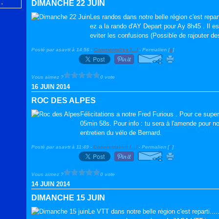
DIMANCHE 22 JUIN
Les randos dans notre belle région c'est reparti
ez a la rando d'AY Depart pour Ay 8h45 . Il e
eviter les confusions (Possible de rajouter des
Posté par asavtt à 14:56 -
Commentaires [
…
]
- Permalien [
#
]
Vous aimez ?
0 vote
16 JUIN 2014
ROC DES ALPES
Félicitations a notre Fred Furious . Pour ce supe
05min 58s. Pour info : tu sera à l'amende pour no
entretien du vélo de Bernard.
Posté par asavtt à 11:49 -
Commentaires [
…
]
- Permalien [
#
]
Vous aimez ?
0 vote
14 JUIN 2014
DIMANCHE 15 JUIN
Le VTT dans notre belle région c'est reparti...