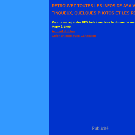
RETROUVEZ TOUTES LES INFOS DE ASA 
TINQUEUX, QUELQUES PHOTOS ET LES RD
Pour nous rejoindre RDV hebdomadaire le dimanche mat
Merfy à 9h00
Accueil du blog
Créer un blog avec CanalBlog
Publicité