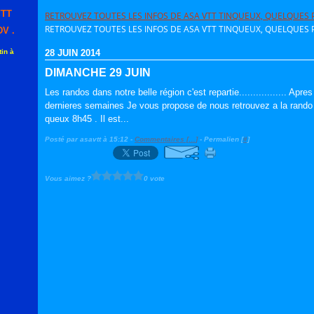
VTT
RETROUVEZ TOUTES LES INFOS DE ASA VTT TINQUEUX, QUELQUES P
RETROUVEZ TOUTES LES INFOS DE ASA VTT TINQUEUX, QUELQUES P
V .
in à
28 JUIN 2014
DIMANCHE 29 JUIN
Les randos dans notre belle région c'est repartie................. Apre
dernieres semaines Je vous propose de nous retrouvez a la rando d
queux 8h45 . Il est...
Posté par asavtt à 15:12 -
Commentaires [
…
]
- Permalien [
#
]
Vous aimez ?
0 vote