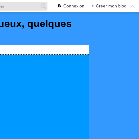
Connexion
+
Créer mon blog
queux, quelques