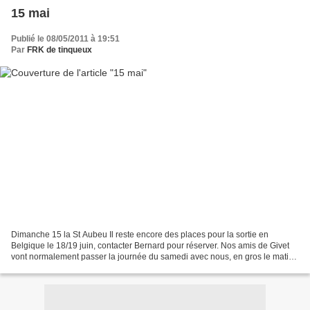
15 mai
Publié le 08/05/2011 à 19:51
Par
FRK de tinqueux
Dimanche 15 la St Aubeu Il reste encore des places pour la sortie en
Belgique le 18/19 juin, contacter Bernard pour réserver. Nos amis de Givet
vont normalement passer la journée du samedi avec nous, en gros le matin
on monte à Gedinne cool et apres midi...