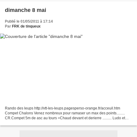
dimanche 8 mai
Publié le 01/05/2011 à 17:14
Par
FRK de tinqueux
Rando des leups http://vtt-les-leups.pagesperso-orange.fr/acceuil.htm
Compet Chalons Venez nombreux pour ramaser un max des points.........
CR.Compet 5m de asc au tours =Chaud devant et derierre .......... Ludo et
Benjamin 3èmes dans leurs catégories,...