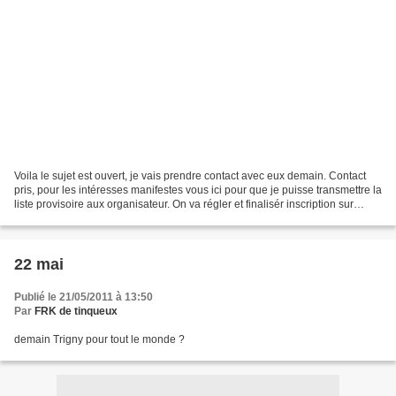
Voila le sujet est ouvert, je vais prendre contact avec eux demain. Contact
pris, pour les intéresses manifestes vous ici pour que je puisse transmettre la
liste provisoire aux organisateur. On va régler et finalisér inscription sur
place. C.R. Circuit...
22 mai
Publié le 21/05/2011 à 13:50
Par
FRK de tinqueux
demain Trigny pour tout le monde ?