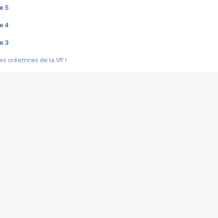
e 5
e 4
e 3
s créatrices de la VF !
e 2
e 1
e Mektoub My Love arrive enfin ! Rencontre avec Shaïn Boumedine et Sal
i : après Toni en famille
elle réalise le bouleversant Dites lui que je l'aime
ais ! Rencontre autour de Vie privée de Rebecca Zlotowski
 de Marguerite, Grave... Rencontre avec Ella Rumpf
 Les Rêveurs, un film intime sur la santé mentale
a avec un film sur le mouvement des Gilets jaunes