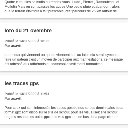
Quatre citrouilles se matin au rendez vous . Ludo , Pierrot , Ramoutcho , et
Moilutin Mais ou sont passes les autres.Une petite pluie et abandon . alors
que le terrain était tout a fait praticable Petit parcours de 25 km autour de la
sablière avec une...
loto du 21 ovembre
Publié le 14/11/2009 à 18:25
Par
asavtt
pour ceux qui viennent ou qui ne viennent pas au loto cela serait sympa de
faire un gateau c'est un moyen de participer aux manifestations. ce message
est adressé aux adhérants du teamcool asavtt merci ramoutcho
les traces gps
Publié le 14/11/2009 à 11:53
Par
asavtt
Pour ceux qui sont intéressés les traces gps de nos sorties dominicales sous
format gpx sont dispo sur le site de skitour. pour les visualiser: site skitour
onglets ressources outils gpx puis visu gpx tout en bas de la page cliquer sur
rechercher traces...