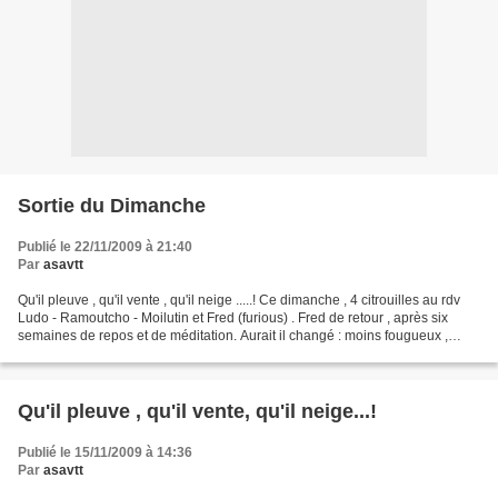
Sortie du Dimanche
Publié le 22/11/2009 à 21:40
Par
asavtt
Qu'il pleuve , qu'il vente , qu'il neige .....! Ce dimanche , 4 citrouilles au rdv
Ludo - Ramoutcho - Moilutin et Fred (furious) . Fred de retour , après six
semaines de repos et de méditation. Aurait il changé : moins fougueux ,
moins dé zingueur de...
Qu'il pleuve , qu'il vente, qu'il neige...!
Publié le 15/11/2009 à 14:36
Par
asavtt