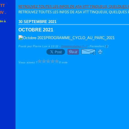
VTT
RETROUVEZ TOUTES LES INFOS DE ASA VTT TINQUEUX, QUELQUES P
RETROUVEZ TOUTES LES INFOS DE ASA VTT TINQUEUX, QUELQUES P
V .
in à
30 SEPTEMBRE 2021
OCTOBRE 2021
PROGRAMME_CYCLO_AU_PARC_2021
Posté par Pierre Lux à 13:11 -
Commentaires [
…
]
- Permalien [
#
]
Vous aimez ?
0 vote