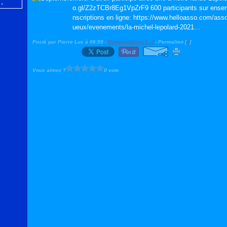
o.gl/Z2zTCBr8Eg1VpZrF9 600 participants sur ensembl
nscriptions en ligne: https://www.helloasso.com/asso
ueux/evenements/la-michel-lepolard-2021...
Posté par Pierre Lux à 06:59 -
Commentaires [
…
]
- Permalien [
#
]
Vous aimez ?
0 vote