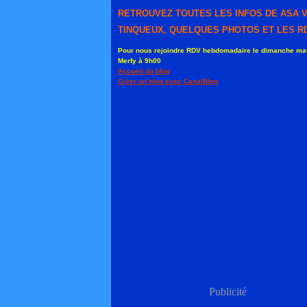
RETROUVEZ TOUTES LES INFOS DE ASA 
TINQUEUX, QUELQUES PHOTOS ET LES RD
Pour nous rejoindre RDV hebdomadaire le dimanche mat
Merfy à 9h00
Accueil du blog
Créer un blog avec CanalBlog
Publicité