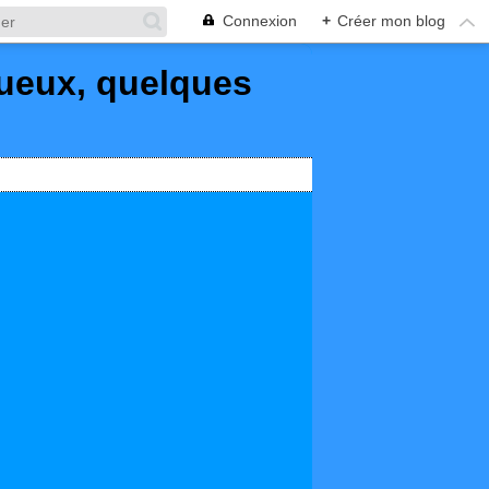
Connexion
+
Créer mon blog
queux, quelques